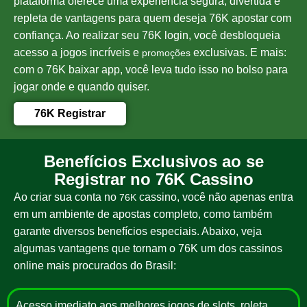
plataforma oferece uma experiência segura, divertida e
repleta de vantagens para quem deseja 76K apostar com
confiança. Ao realizar seu 76K login, você desbloqueia
acesso a jogos incríveis e
exclusivas. E mais:
promoções
com o 76K baixar app, você leva tudo isso no bolso para
jogar onde e quando quiser.
76K Registrar
Benefícios Exclusivos ao se
Registrar no 76K Cassino
Ao criar sua conta no
cassino, você não apenas entra
76K
em um ambiente de apostas completo, como também
garante diversos benefícios especiais. Abaixo, veja
algumas vantagens que tornam o 76K um dos cassinos
online mais procurados do Brasil:
Acesso imediato aos melhores jogos de slots, roleta,