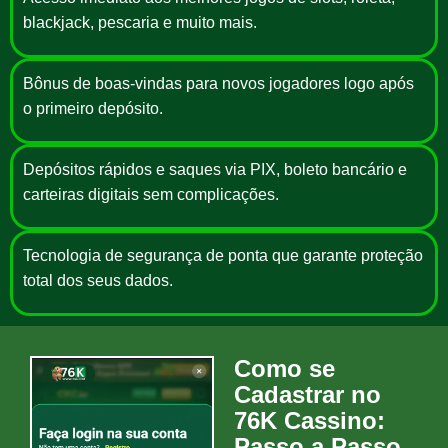
blackjack, pescaria e muito mais.
Bônus de boas-vindas para novos jogadores logo após
o primeiro depósito.
Depósitos rápidos e saques via PIX, boleto bancário e
carteiras digitais sem complicações.
Tecnologia de segurança de ponta que garante proteção
total dos seus dados.
Como se
Cadastrar no
76K Cassino:
Passo a Passo