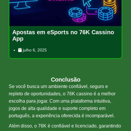
Apostas em eSports no 76K Cassino
App
julho 6, 2025
Conclusão
Se você busca um ambiente confiável, seguro e
repleto de oportunidades, o 76K cassino é a melhor
escolha para jogar. Com uma plataforma intuitiva,
jogos de alta qualidade e suporte completo em
português, a experiência oferecida é incomparável.
Além disso, o 76K é confiável e licenciado, garantindo