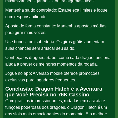
maximizar seus ganhos. Confira algumas dicas:
Mantenha saldo controlado: Estabeleça limites e jogue
com responsabilidade.
Aposte de forma constante: Mantenha apostas médias
para girar mais vezes.
Use bônus com sabedoria: Os giros grátis aumentam
suas chances sem arriscar seu saldo.
Conheça os dragões: Saber como cada dragão funciona
ajuda a prever os melhores momentos da rodada.
Jogue no app: A versão mobile oferece promoções
exclusivas para jogadores frequentes.
Conclusão: Dragon Hatch é a Aventura
que Você Precisa no 76K Cassino
Com gráficos impressionantes, rodadas em cascata e
funções poderosas dos dragões, o Dragon Hatch é um
dos slots mais emocionantes do momento. E o melhor: