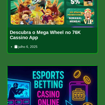
Descubra o Mega Wheel no 76K
Cassino App
julho 6, 2025