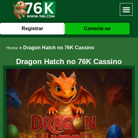
Registrar
Conecte-se
Caça Níqueis
»
Dragon Hatch no 76K Cassino
Home
Dragon Hatch no 76K Cassino