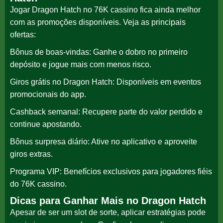
Jogar Dragon Hatch no 76K cassino fica ainda melhor
com as promoções disponíveis. Veja as principais
ofertas:
Bônus de boas-vindas: Ganhe o dobro no primeiro
depósito e jogue mais com menos risco.
Giros grátis no Dragon Hatch: Disponíveis em eventos
promocionais do app.
Cashback semanal: Recupere parte do valor perdido e
continue apostando.
Bônus surpresa diário: Ative no aplicativo e aproveite
giros extras.
Programa VIP: Benefícios exclusivos para jogadores fiéis
do 76K cassino.
Dicas para Ganhar Mais no Dragon Hatch
Apesar de ser um slot de sorte, aplicar estratégias pode